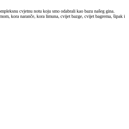
ompleksnu cvjetnu notu koju smo odabrali kao bazu našeg gina.
amom, kora naranče, kora limuna, cvijet bazge, cvijet bagrema, šipak i