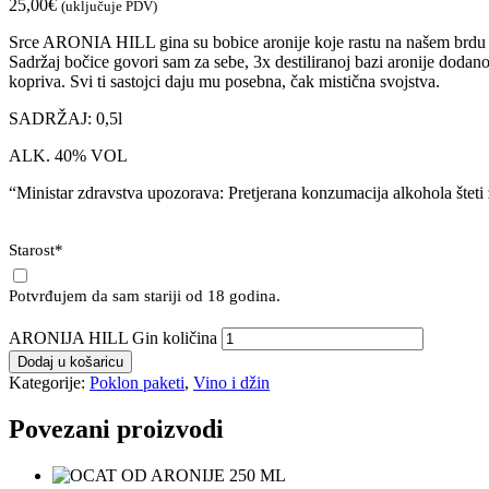
25,00
€
(uključuje PDV)
Srce ARONIA HILL gina su bobice aronije koje rastu na našem brdu Go
Sadržaj bočice govori sam za sebe, 3x destiliranoj bazi aronije dodano
kopriva. Svi ti sastojci daju mu posebna, čak mistična svojstva.
SADRŽAJ: 0,5l
ALK. 40% VOL
“Ministar zdravstva upozorava: Pretjerana konzumacija alkohola šteti 
Starost
*
Potvrđujem da sam stariji od 18 godina.
ARONIJA HILL Gin količina
Dodaj u košaricu
Kategorije:
Poklon paketi
,
Vino i džin
Povezani proizvodi