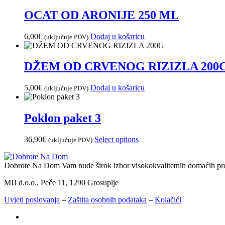
OCAT OD ARONIJE 250 ML
6,00
€
Dodaj u košaricu
(uključuje PDV)
DŽEM OD CRVENOG RIZIZLA 200
5,00
€
Dodaj u košaricu
(uključuje PDV)
Poklon paket 3
36,90
€
Select options
(uključuje PDV)
Dobrote Na Dom Vam nude širok izbor visokokvalitetnih domaćih pr
MIJ d.o.o., Peče 11, 1290 Grosuplje
Uvjeti poslovanja
–
Zaštita osobnih podataka
–
Kolačići