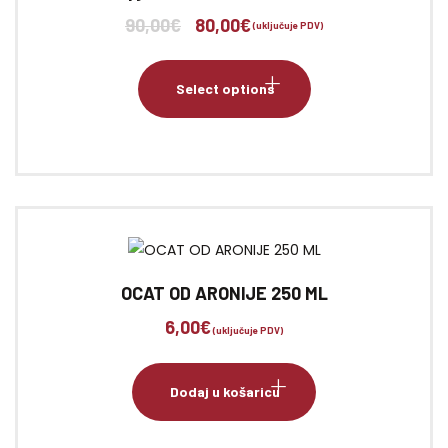
90,00
€
80,00
€
Izvorna
Trenutna
(uključuje PDV)
cijena
cijena
bila
je:
Select options
je:
80,00€.
90,00€.
OCAT OD ARONIJE 250 ML
6,00
€
(uključuje PDV)
Dodaj u košaricu