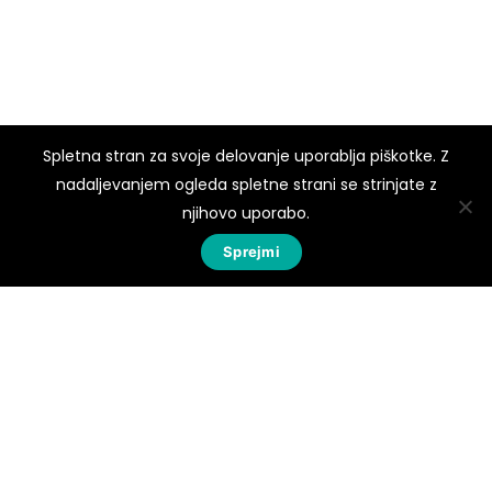
Spletna stran za svoje delovanje uporablja piškotke. Z
nadaljevanjem ogleda spletne strani se strinjate z
njihovo uporabo.
Sprejmi
Dobrote Na Dom Vam nude širok izbor visokokvalitetnih
domaćih proizvoda. Svakim danom nastojimo Vam
ponuditi samo najbolje! Dobrodošli!
MIJ d.o.o., Peče 11, 1290 Grosuplje
Uvjeti poslovanja
–
Zaštita osobnih podataka
–
Kolačići