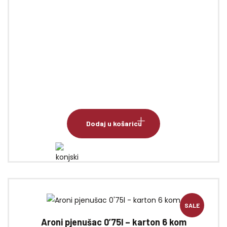
konjski pršut
Dodaj u košaricu
SALE
Aroni pjenušac 0’75l – karton 6 kom