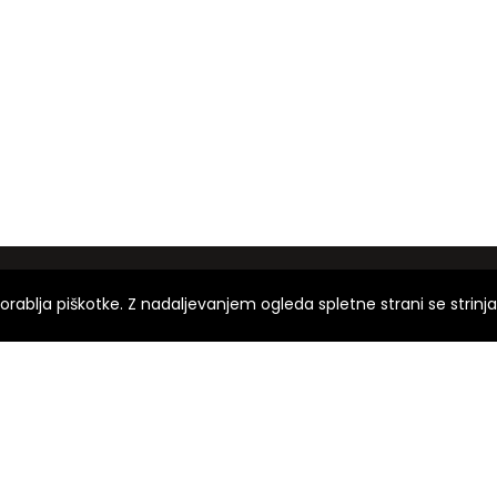
orablja piškotke. Z nadaljevanjem ogleda spletne strani se strinj
onuja širok nabor visokokakovostnih domačih izdelkov. Iz dneva
vam ponudimo le najboljše! Dobrodošli!
MIJ d.o.o., Pece 11, 1290 Grosuplje