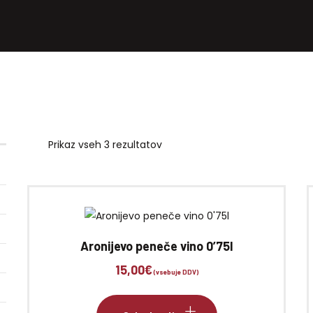
Prikaz vseh 3 rezultatov
Razvrščeno
po
priljubljenosti
Aronijevo peneče vino 0’75l
15,00
€
(vsebuje DDV)