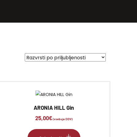
ARONIA HILL Gin
25,00
€
(vsebuje DDV)