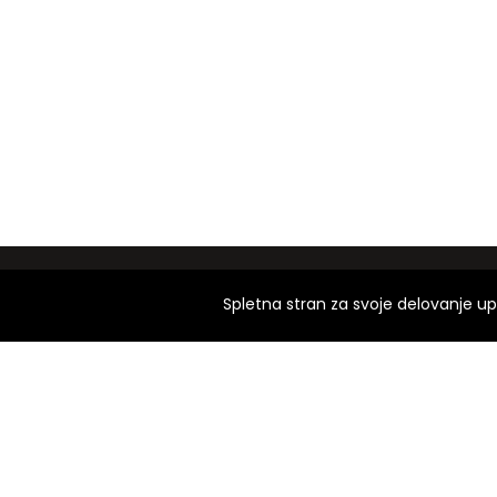
Spletna stran za svoje delovanje up
Dobrote Na Dom vam p