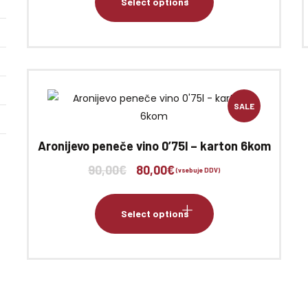
Select options
SALE
Aronijevo peneče vino 0’75l – karton 6kom
90,00
€
80,00
€
Izvirna
Trenutna
(vsebuje DDV)
cena
cena
je
je:
Select options
bila:
80,00€.
90,00€.