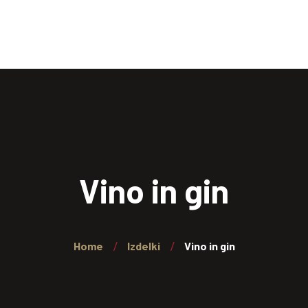
Kontakt
Košarica
Vino in gin
Home
Izdelki
Vino in gin