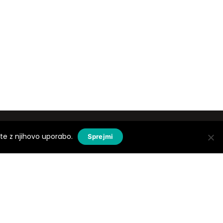
ate z njihovo uporabo.
Sprejmi
 v dan se trudimo, da